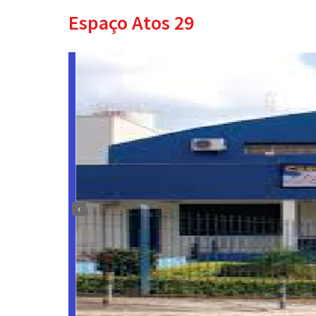
Espaço Atos 29
‹