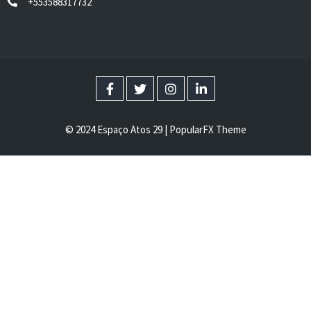
+553588317732
© 2024 Espaço Atos 29 |
PopularFX Theme