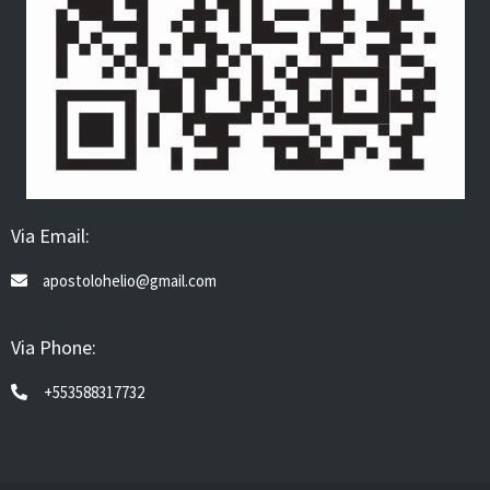
Via Email:
apostolohelio@gmail.com
Via Phone:
+553588317732