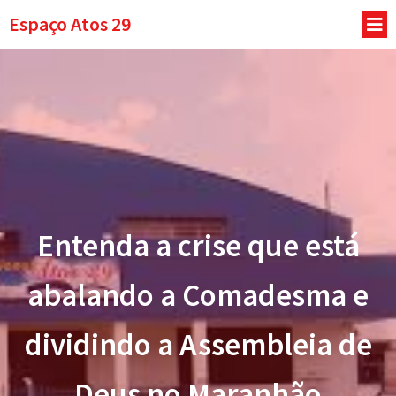
Espaço Atos 29
Entenda a crise que está
abalando a Comadesma e
dividindo a Assembleia de
Deus no Maranhão