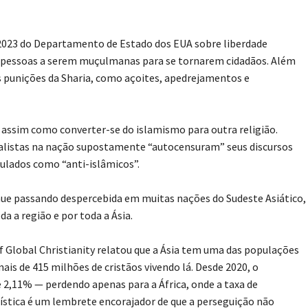
 2023 do Departamento de Estado dos EUA sobre liberdade
as pessoas a serem muçulmanas para se tornarem cidadãos. Além
as punições da Sharia, como açoites, apedrejamentos e
s, assim como converter-se do islamismo para outra religião.
alistas na nação supostamente “autocensuram” seus discursos
ulados como “anti-islâmicos”.
nue passando despercebida em muitas nações do Sudeste Asiático,
a a região e por toda a Ásia.
 of Global Christianity relatou que a Ásia tem uma das populações
ais de 415 milhões de cristãos vivendo lá. Desde 2020, o
e 2,11% — perdendo apenas para a África, onde a taxa de
tística é um lembrete encorajador de que a perseguição não