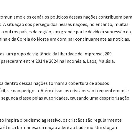
o comunismo e os cenários políticos dessas nações contribuem par
o. A situação dos perseguidos nessas nações, no entanto, muitas
 outros países da região, em grande parte devido à supressão da
China e da Coreia do Norte em dominar continuamente as notícias.
s, um grupo de vigilância da liberdade de imprensa, 209
apareceram entre 2014 e 2024 na Indonésia, Laos, Malásia,
sa dentro dessas nações tornam a cobertura de abusos
ícil, se não perigosa. Além disso, os cristãos são frequentemente
 segunda classe pelas autoridades, causando uma despriorização
o inspira o budismo agressivo, os cristãos são regularmente
ria étnica birmanesa da nação adere ao budismo. Um slogan