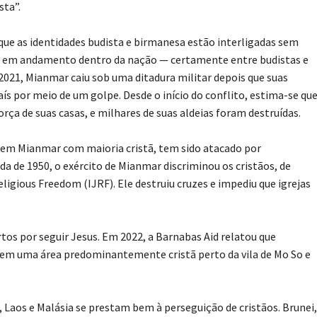
sta”.
ue as identidades budista e birmanesa estão interligadas sem
vis em andamento dentro da nação — certamente entre budistas e
2021, Mianmar caiu sob uma ditadura militar depois que suas
s por meio de um golpe. Desde o início do conflito, estima-se qu
rça de suas casas, e milhares de suas aldeias foram destruídas.
 em Mianmar com maioria cristã, tem sido atacado por
da de 1950, o exército de Mianmar discriminou os cristãos, de
ligious Freedom (IJRF). Ele destruiu cruzes e impediu que igrejas
 por seguir Jesus. Em 2022, a Barnabas Aid relatou que
em uma área predominantemente cristã perto da vila de Mo So e
, Laos e Malásia se prestam bem à perseguição de cristãos. Brunei,